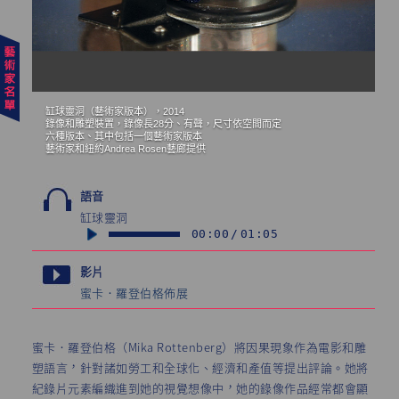
缸球靈洞（藝術家版本），2014
缸
錄像和雕塑裝置，錄像長28分、有聲，尺寸依空間而定
錄
六種版本、其中包括一個藝術家版本
六
藝術家和紐約Andrea Rosen藝廊提供
藝
語音
缸球靈洞
00:00
/
01:05
影片
蜜卡．羅登伯格佈展
蜜卡．羅登伯格（Mika Rottenberg）將因果現象作為電影和雕
塑語言，針對諸如勞工和全球化、經濟和產值等提出評論。她將
紀錄片元素編織進到她的視覺想像中，她的錄像作品經常都會顯