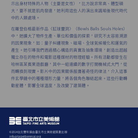
示出身材特殊的人物（主要是女性），比方說非常高、體型碩
大，要不就是肌肉發達，她利用這些人的演出來諷喻後現代時代
中的人類處境。
在羅登伯格最新作品〈缸球靈洞〉（Bowls Balls Souls Holes）
中，她擴大了物件生產、單位和價值的探索，研究不太容易溯源
的因果現象，如：量子糾纏現象、磁場、全球氣候暖化和運氣的
產生。她引導我們透過精心構造的真實及抽象環境，創造出超越
獨立存在的物件和電影這種媒材的物理經驗。所有活動都發生在
哈林區某賓果遊戲廳，其中一組連續的數字打開機械式大門，從
而轉換到現實。影片中的因果關係服膺著奇怪的律法，介入這事
件玄學鏈中的種種隱形力量，將各個角色聯結起來。這些行動轉
動星體，影響全球溫度，及改變了建築體。
©2014台北雙年展由臺北巿立美術館策劃主辦
info@taipeibiennial.org