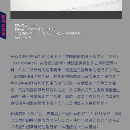
化妝度量，2014
不
化妝品：眼影和唇膏，8張紙
軸
8個白色鋁框：80 x 110 公分，防紫外線壓克力
6
藝術家提供
身為長期久居海外的台灣僑民，林國威的觀察不斷受到「無常」
（transcience）這個概念影響。他試圖透過創作去重新配置材
料，介入日常所見的荒誕現象，而這些荒誕現象則造成了日常生
活經驗的種種矛盾問題。林國威透過解碼和背景重建，致力於了
解普通中的怪異和不朽中的微不足道。在他看來，理解既定脈
絡，首先就要辨識出其特殊之處，並且讓此特殊之處有可能產生
新的互動。林國威的作品探索、聯結、改造，並且特別強調與社
會拓撲學相關的種種矛盾空間，以及他個人的遷移經歷。
林國威於「2014台北雙年展」中展出兩件作品， 針對摩擦、消耗
以及材料的擴大性等方面進行反思。使用化妝品的目的，就在於
以視覺引起某種想法及感知，林國威在〈化妝度量〉