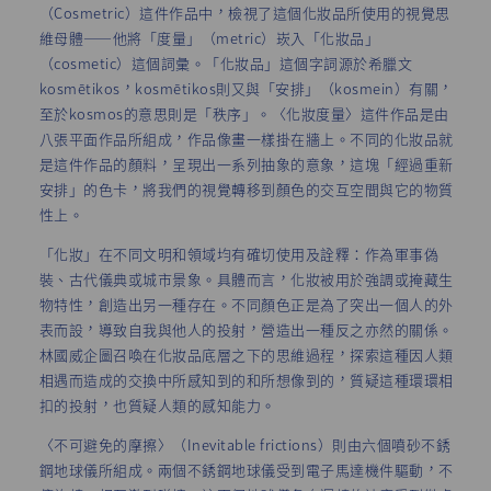
（Cosmetric）這件作品中，檢視了這個化妝品所使用的視覺思
維母體——他將「度量」（metric）崁入「化妝品」
（cosmetic）這個詞彙。「化妝品」這個字詞源於希臘文
kosmētikos，kosmētikos則又與「安排」（kosmein）有關，
至於kosmos的意思則是「秩序」。〈化妝度量〉這件作品是由
八張平面作品所組成，作品像畫一樣掛在牆上。不同的化妝品就
是這件作品的顏料，呈現出一系列抽象的意象，這塊「經過重新
安排」的色卡，將我們的視覺轉移到顏色的交互空間與它的物質
性上。
「化妝」在不同文明和領域均有確切使用及詮釋：作為軍事偽
裝、古代儀典或城市景象。具體而言，化妝被用於強調或掩藏生
物特性，創造出另一種存在。不同顏色正是為了突出一個人的外
表而設，導致自我與他人的投射，營造出一種反之亦然的關係。
林國威企圖召喚在化妝品底層之下的思維過程，探索這種因人類
相遇而造成的交換中所感知到的和所想像到的，質疑這種環環相
扣的投射，也質疑人類的感知能力。
〈不可避免的摩擦〉（Inevitable frictions）則由六個噴砂不銹
鋼地球儀所組成。兩個不銹鋼地球儀受到電子馬達機件驅動，不