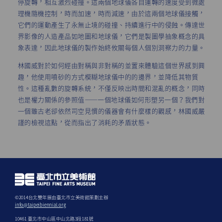
停旋轉，相互激烈碰撞。這兩個地球儀各自運轉的速度受到微處
理機隨機控制，時而加速，時而減速，由於這兩個地球儀接觸，
它們的運動產生了永無止境的碰撞、持續進行中的侵蝕。傳達世
界影像的人造產品如地圖和地球儀，它們是製圖學抽象概念的具
象表達，因此地球儀的製作始終攸關每個人個別洞察力的力量。
林國威對於如何經由對稱與非對稱的並置來體驗這個世界感到興
趣，他使用噴砂的方式模糊地球儀中的的邊界，並降低其物質
性。這種亂數的旋轉系統，不僅反映出時間和混亂的概念，同時
也是權力關係的參照值——一個地球儀如何形塑另一個？我們對
一個雖古老卻依然司空見慣的儀器會有什麼樣的觀感，林國威嚴
謹的檢視這點，從而指出了消耗的矛盾狀態。
©2014台北雙年展由臺北巿立美術館策劃主辦
info@taipeibiennial.org
10461 臺北市中山區中山北路3段181號