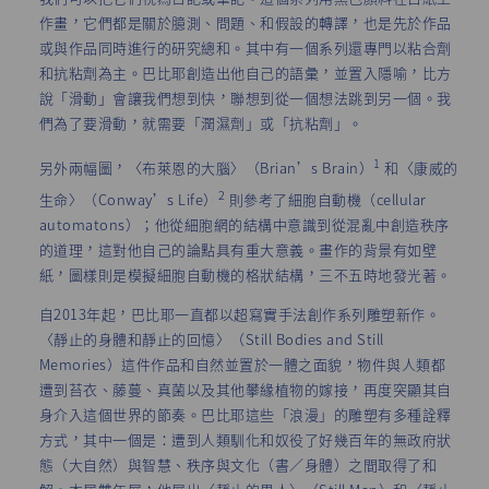
作畫，它們都是關於臆測、問題、和假設的轉譯，也是先於作品
或與作品同時進行的研究總和。其中有一個系列還專門以粘合劑
和抗粘劑為主。巴比耶創造出他自己的語彙，並置入隱喻，比方
說「滑動」會讓我們想到快，聯想到從一個想法跳到另一個。我
們為了要滑動，就需要「潤濕劑」或「抗粘劑」。
1
另外兩幅圖，〈布萊恩的大腦〉（Brian’s Brain）
和〈康威的
2
生命〉（Conway’s Life）
則參考了細胞自動機（cellular
automatons）；他從細胞網的結構中意識到從混亂中創造秩序
的道理，這對他自己的論點具有重大意義。畫作的背景有如壁
紙，圖樣則是模擬細胞自動機的格狀結構，三不五時地發光著。
自2013年起，巴比耶一直都以超寫實手法創作系列雕塑新作。
〈靜止的身體和靜止的回憶〉（Still Bodies and Still
Memories）這件作品和自然並置於一體之面貌，物件與人類都
遭到苔衣、藤蔓、真菌以及其他攀緣植物的嫁接，再度突顯其自
身介入這個世界的節奏。巴比耶這些「浪漫」的雕塑有多種詮釋
方式，其中一個是：遭到人類馴化和奴役了好幾百年的無政府狀
態（大自然）與智慧、秩序與文化（書／身體）之間取得了和