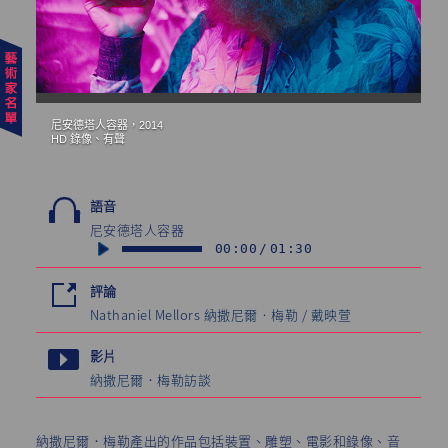
尼安德塔人容器，2014
尼
HD 錄像、有聲
有
藝
語音
尼安德塔人容器
00:00
/
01:30
評論
Nathaniel Mellors 納撒尼爾‧梅勒 / 戴映萱
影片
納撒尼爾．梅勒訪談
納撒尼爾．梅勒產出的作品包括裝置、雕塑、電影和錄像、音