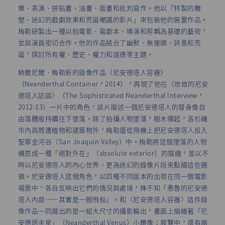
樂、表演、拼貼畫、油畫、版畫和批判寫作。他以「特製的雕
塑、迷幻的戲劇效果和荒誕嘲諷的影片」來包裝他的裝置作品。
梅勒研製出一種以拍電影、寫劇本、導演和剪輯為基礎的藝術，
並與演員密切合作。他的作品結合了幽默、無厘頭、詩意和荒
誕，探討所有權、歷史、權力和道德等主題。
納撒尼爾．梅勒新的錄像作品〈尼安德塔人容器〉
（Neanderthal Container，2014），再現了他在〈世故的尼安
德塔人訪談〉（The Sophisticated Neanderthal Interview，
2012-13）一片中的角色，該片描述一個尼安德塔人的替身像自
由落體般持續往下墜落。除了拍攝人物墜落，樹木彈起，洛杉磯
市內與周遭植物和建築物外，梅勒還從飛機上把尼安德塔人投入
聖華金河谷（San Joaquin Valley）中。梅勒將這個墜落的人物
構思成一種「絕對外在」（absolute exterior）的描繪，並以不
時以尼安德塔人的內心世界、更為迷幻的錄像片段來點綴這些鏡
頭。尼安德塔人這個角色，以四種不同版本的出現在同一個電影
場景中，各自反映出它們的情況與處境，殊不知「愚魯的尼安德
塔人內部⋯⋯其實是一艘飛船」。和〈尼安德塔人容器〉這件錄
像作品一同展出的是一組大尺寸的攝影輸出，畫面上描繪著「尼
安德塔金星」（Neanderthal Venus）小雕像；展覽中，還有兩