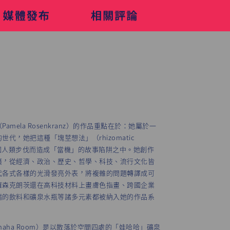
mela Rosenkranz）的作品重點在於：她屬於一
代，她把這種「塊莖想法」（rhizomatic
推進到因人類步伐而造成「當機」的故事陷阱之中。她創作
廣，從經濟、政治、歷史、哲學、科技、流行文化皆
代各式各樣的光滑發亮外表，將複雜的問題轉譯成可
羅森克朗茨還在高科技材料上畫膚色指畫、跨國企業
精的飲料和礦泉水瓶等諸多元素都被納入她的作品系
haha Room）是以散落於空間四處的「娃哈哈」礦泉