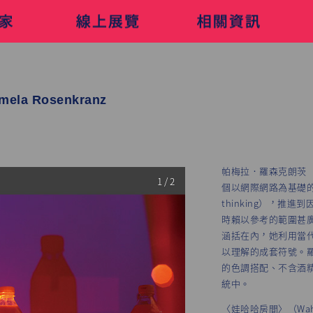
mela Rosenkranz
帕梅拉．羅森克朗茨（Pa
1 / 2
個以網際網路為基礎的世
thinking），
時賴以參考的範圍甚
涵括在內，她利用當
以理解的成套符號。
的色調搭配、不含酒
統中。
〈娃哈哈房間〉（Wa