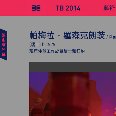
帕梅拉‧羅森克朗茨
/ Pa
(瑞士) b.1979
現居住並工作於蘇黎士和紐約