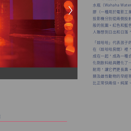
水瓶（Wahaha W
膠（一種用於電影工
投影機分別從兩側投
般的氛圍。紅色和藍
人聯想到日出和日落
「娃哈哈」代表孩子
在〈娃哈哈房間〉裡
成在一起，成為一種
化劑飲料給具體化了
耐用，讓它們更長壽
類及雌性動物的早經
比正常快兩倍。純潔
娃哈哈房間，2014
聚酯、矽樹脂、顏料、投影機，尺
Courtesy of the artist and Miguel 
璞