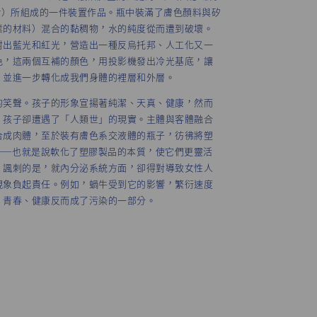
ater）所組成的一件裝置作品。瓶中裝滿了膚色顏料與矽
業的材料）混合的黏稠物，水的純度從而遭到破壞。
射出藍光和紅光，營造出一種反烏托邦、人工化又一
色，這兩個互補的顏色，用投影機發出冷光基底，讓
，並進一步轉化成我們身體的裡層和外層。
的笑聲。孩子的形象宣揚著純潔、天真、健康，然而
，孩子卻遭遇了「人類世」的現實。主體與客體融合
合成肉體，至於裝有膚色系交液體的瓶子，彷彿將塑
——也就是說軟化了塑膠製品的本質，使它們更靈活
。諷刺的是，就內分泌系統方面，卻得對導致女性人
現象負起責任。例如，蝸牛受到它的影響，繁衍速度
、青春、健康反而成了污染的一部分。
寸依空間而定
Abreu Gallery