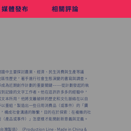
實踐中主要探討農業、經濟、民生消費與生產等議
地區性歷史，著手進行社會生態演變的書寫與調查。
成為近期創作計劃的重要關鍵––––從計劃發起的執
者到記錄的文字工作者。他在這許許多多的經驗中，
其文本所用，他將支離破碎的歷史和文化脈絡在以自
予以重組，製造出一些日用消費品（或事件）的「贗
eits），構成社會溝通的聯繫，目的在於探索：在複雜的社
術（產品或事件）」怎麼樣才能開創新意義與定義。
造〉（Production Line - Made in China &