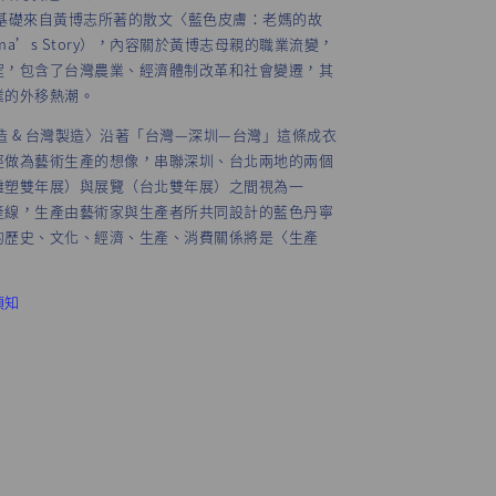
wan）之基礎來自黃博志所著的散文〈藍色皮膚：老媽的故
 Mama’s Story），內容關於黃博志母親的職業流變，
程，包含了台灣農業、經濟體制改革和社會變遷，其
業的外移熱潮。
製造 & 台灣製造〉沿著「台灣—深圳—台灣」這條成衣
徑做為藝術生產的想像，串聯深圳、台北兩地的兩個
雕塑雙年展）與展覽（台北雙年展）之間視為一
產線，生產由藝術家與生產者所共同設計的藍色丹寧
的歷史、文化、經濟、生產、消費關係將是〈生產
須知
，2014
生
藝