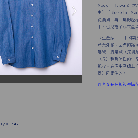
Made in Tai
事〉（Blue Skin:
從農到工再回農的歷
中，也見證了成衣產
〈生產線––––中國
產業外移、回流的路
展覽，將展覽（深圳
（異）種暫時性的生
襯衫。這條生產線上
線〉所關注的。
丹寧女長袖襯衫換購
生產線–中國製造＆台灣製造（吳姨）
藝術家提供
0
/
01:47