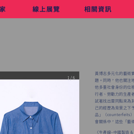
黃博志多元化的藝術
1 / 6
題。同時，他也關注
他多重社會身份的位移
行者、勞動力的生產
試著找出雷同點來為
己的經歷為背景之下
品」（counterf
會關係中，這些「藝
〈生產線–中國製造 & 台灣製