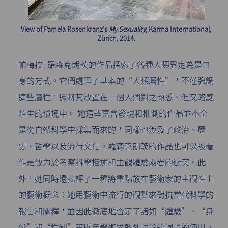
View of Pamela Rosenkranz's
My Sexuality
, Karma International,
Zürich, 2014.
帕梅拉·羅森克朗茨的作品探索了各種人類界定為是自
身的方式。它們處理了基本的“人類屬性”，不僅強調
這些屬性，還將其放置在一個人們對之熟悉、但又略感
陌生的環境中。 她這些富含發現和推測的作品並不全
是從自然科學中採集而來的，同樣也涉及了政治、歷
史、哲學以及流行文化。羅森克朗茨的作品也可以被看
作是致力於考察科學描述和主觀體驗兩者的衝突。此
外，她同時還批評了一種將重點放在藝術家的主觀性上
的藝術概念：她用藝術中流行的觀點來對抗當代科學的
報告和闡釋，並因此徹底地否定了諸如“體驗”、“身
份”和“性別”等近年學術界熱烈討論的詞語的使用。