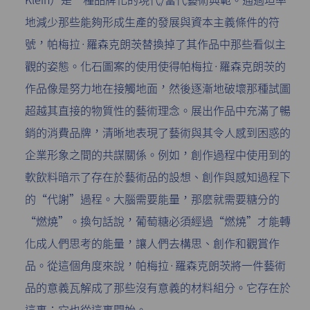
地減少那些能夠形成生產的發展與資本主義條件的符
號，帕梅拉·羅森克朗茨替換掉了其作品中那些看似主
觀的姿態。化石圖案的使用使得帕梅拉·羅森克朗茨的
作品像是努力地在接觸地面，然後逐漸地破壞那種試圖
超越其直接的物質性的藝術理念。展出作品中充滿了暢
銷的消費品牌，清晰地表現了藝術與其令人感到困惑的
企業形象之間的共謀關係。例如，創作過程中使用到的
軟飲料暗示了存在於藝術品的設想、創作與感知過程下
的“代謝”過程。大腦需要能量，那麽就需要糖分的
“燃燒”。換句話說，葡萄糖必須經過“燃燒”才能轉
化成人們思考的能量，讓人們去構思、創作和觀賞作
品。從這個角度來說，帕梅拉·羅森克朗茨將一件藝術
品的意義瓦解成了那些沒有意義的材料組分。它存在於
這裏；它也從這裏開始。