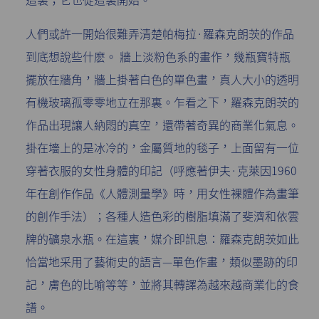
人們或許一開始很難弄清楚帕梅拉·羅森克朗茨的作品
到底想說些什麽。 牆上淡粉色系的畫作，幾瓶寶特瓶
擺放在牆角，牆上掛著白色的單色畫，真人大小的透明
有機玻璃孤零零地立在那裏。乍看之下，羅森克朗茨的
作品出現讓人納悶的真空，還帶著奇異的商業化氣息。
掛在墻上的是冰冷的，金屬質地的毯子，上面留有一位
穿著衣服的女性身體的印記（呼應著伊夫·克萊因1960
年在創作作品《人體測量學》時，用女性裸體作為畫筆
的創作手法）；各種人造色彩的樹脂填滿了斐濟和依雲
牌的礦泉水瓶。在這裏，媒介即訊息：羅森克朗茨如此
恰當地采用了藝術史的語言—單色作畫，類似墨跡的印
記，膚色的比喻等等，並將其轉譯為越來越商業化的食
譜。