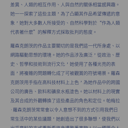
差異、人類的相互作用、人與自然的關係相當感興趣。
她一一探索了這些主題，為了凸顯其作品希望傳遞的意
象，她對大多數人所接受的、自然科學對於“作為人類
代表著什麽”的解釋方式採取批判的態度。
羅森克朗茨的作品主要關切的是我們這一代所身處、以
網路驅動思想的環境。她的作品涉及廣泛，從政治、歷
史、哲學和技術到流行文化，她使用了各種光亮的表
面，將複雜的問題轉化成了可被觀賞的符號場景。羅森
克朗茨用手指在高科技材料上上色，為她作品中的跨國
公司的廣告、飲料和礦泉水瓶塗色。她以材料上的現實
及其合成的外觀轉換了這些產品的角色和定位。帕梅拉
·羅森克朗茨常常會以令人意想不到的方式引用我們日
常生活中的某些議題，她創造出了很多聯想，使我們以
出乎意料的方式重新看待身邊熟悉事物，以一種既令人