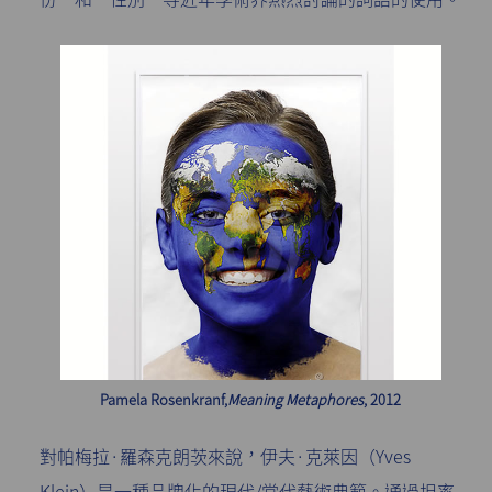
Pamela Rosenkranf,
Meaning Metaphores
, 2012
對帕梅拉·羅森克朗茨來說，伊夫·克萊因（Yves
Klein）是一種品牌化的現代/當代藝術典範。通過坦率