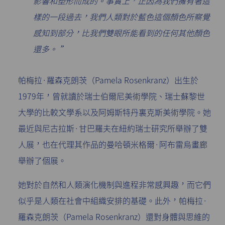
影響和塑形而成的。事實上，正因為我們擁有著這
樣的一段過去，我們人類對於藍色這個顏色所察覺
感知到部分，比我們雙眼所能看到的任何其他顏色
還多。 ”
帕梅拉·羅森克朗茨（Pamela Rosenkranz）出生於
1979年，曾就讀於瑞士伯爾尼美術學院、瑞士蘇黎世
大學的比較文學系以及阿姆斯特丹裏克斯美術學院。她
最近與尼古拉斯·甘巴羅夫在紐約瑞士研究所舉辦了雙
人展，也在代理其作品的曼哈頓米格爾·阿布雷烏畫廊
舉辦了個展。
她對於自然和人類演化機制與進程非常感興趣，而它們
似乎是人類在社會中組織安排的基礎。此外，帕梅拉·
羅森克朗茨（Pamela Rosenkranz）還對身體與思維的