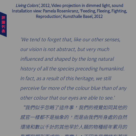
Living Colors'
, 2012, Video projection in dimmed light, sound
Installation view: Pamela Rosenkranz, 'Feeding, Fleeing, Fighting,
Reproduction', Kunsthalle Basel, 2012
'We tend to forget that, like our other senses,
our vision is not abstract, but very much
influenced and shaped by the long natural
history of all the species preceding humankind.
In fact, as a result of this heritage, we still
perceive far more of the colour blue than of any
other colour that our eyes are able to see.'
“我們似乎忽略了這件事，我們的視覺如同其他的
感官一樣都不是抽象的，而是由我們所身處的自然
環境和數以千計的其他早於人類的物種經年累月的