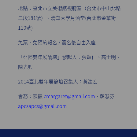
地點：臺北市立美術館視聽室（台北市中山北路
三段181號）、清華大學月涵堂(台北市金華街
110號)
免票、免預約報名 / 簽名後自由入座
「亞際雙年展論壇」發起人：張頌仁、高士明、
陳光興
2014臺北雙年展論壇召集人：黃建宏
會務：陳韻
cmargaret@gmail.com
、蘇淑芬
apcsapcs@gmail.com