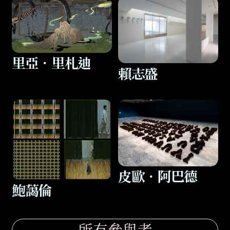
里亞．里札迪
賴志盛
皮歐．阿巴德
鮑藹倫