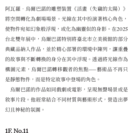
阿瓦羅‧烏爾巴諾的雕塑裝置《活畫（失竊的太陽）》
將空間轉化為劇場場景。光線在其中扮演著核心角色，
使物件宛如幻象般浮現，或化為幽靈似的身影。在2025
台北雙年展中，烏爾巴諾特別將臺北市立美術館的部分
典藏品納入作品，並於精心部署的環境中陳列，讓重疊
的故事與不斷轉換的身分在其中浮現。透過將光線作為
構圖元素，烏爾巴諾轉移觀者的焦點——藝術品不再只
是靜態物件，而是特定故事中登場的角色。
烏爾巴諾的作品如同戲劇或電影，呈現無聲場景或是
敘事片段。他經常結合不同材質與藝術形式，營造出夢
幻且神秘的氛圍。
1F, No.11