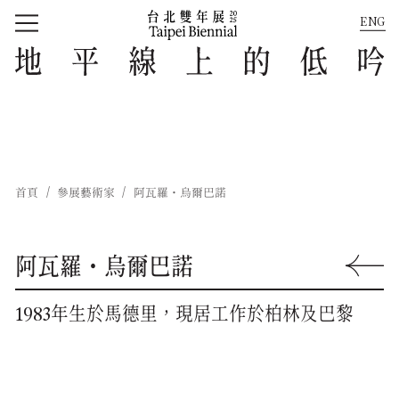
ENG
回到首頁
地平線上的低吟
首頁
參展藝術家
阿瓦羅・烏爾巴諾
阿瓦羅・烏爾巴諾
回到上一
1983年生於馬德里，現居工作於柏林及巴黎