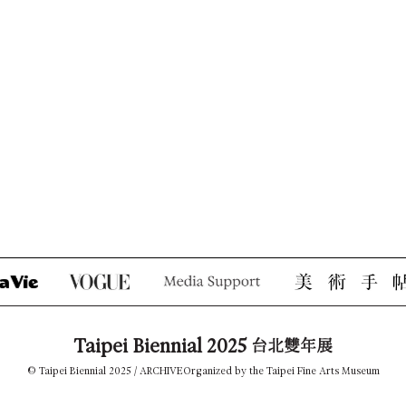
Taipei Biennial 2025
台北雙年展
© Taipei Biennial 2025 /
ARCHIVE
Organized by the Taipei Fine Arts Museum
TEL +886-2-2595-7656
tfam_biennial@gov.taipei