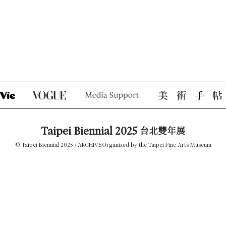
Taipei Biennial 2025
台北雙年展
© Taipei Biennial 2025 /
ARCHIVE
Organized by the Taipei Fine Arts Museum
TEL +886-2-2595-7656
tfam_biennial@gov.taipei
181, Zhong Shan N. Road, Sec. 3, Taipei 10461, Taiwan
隱私權政策
PRESS