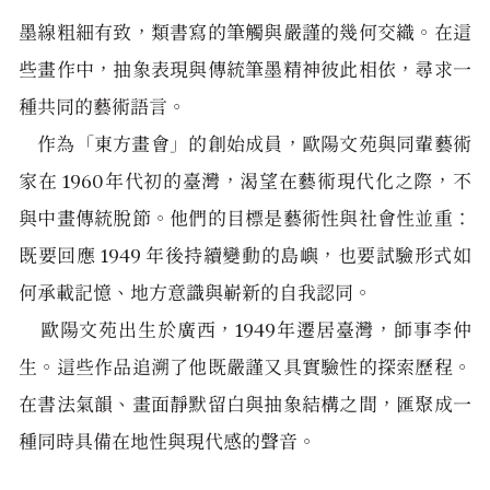
墨線粗細有致，類書寫的筆觸與嚴謹的幾何交織。在這
些畫作中，抽象表現與傳統筆墨精神彼此相依，尋求一
種共同的藝術語言。
作為「東方畫會」的創始成員，歐陽文苑與同輩藝術
家在 1960年代初的臺灣，渴望在藝術現代化之際，不
與中畫傳統脫節。他們的目標是藝術性與社會性並重：
既要回應 1949 年後持續變動的島嶼，也要試驗形式如
何承載記憶、地方意識與嶄新的自我認同。
歐陽文苑出生於廣西，1949年遷居臺灣，師事李仲
生。這些作品追溯了他既嚴謹又具實驗性的探索歷程。
在書法氣韻、畫面靜默留白與抽象結構之間，匯聚成一
種同時具備在地性與現代感的聲音。