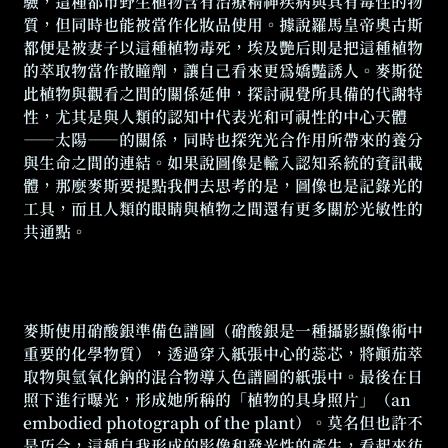
驗，這種都市野生植物含有治療精神疾病與具有毒性的物
質，但同時也能被當作化妝品使用。據說羅馬皇帝奧古斯
都便是被妻子以這種植物毒死，埃及艷后則是把這種植物
的萃取物當作散瞳劑，讓自己看來更為嬌豔誘人。麥斯從
此植物與觀看之間的關係延伸，探討視覺所具備的代謝特
性，尤其是與人類的認知中代表光和可視性的中心天體
──太陽──的關係，同時也探究光合作用所帶來的養分
與生命之間的連結。如果說圖像是輸入認知系統的資訊載
體，那麼麥斯要提點我們去思考的是，圖像也是記錄光的
工具，而且人類的眼睛與植物之間還有更多關於光敏性的
共通點。
麥斯使用硝酸銀準備色譜圖（硝酸銀是一種攝影顯像術中
重要的化學物質），透過穿入紙張中心的蕊芯，將顛茄萃
取物與氫氧化鈉的混合物導入色譜圖的紙張中。最後在日
照下進行曝光，形成她所稱的「植物的具身照片」（an
embodied photograph of the plant）。莫名但也許不
是巧合，這種自我形成的影像和發光性的產生，看起來彷