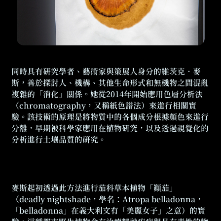
同時具有研究學者、藝術家與策展人身分的維茨克．麥
斯，善於探討人、機構、其他生命形式和無機物之間混亂
字尺寸增加
複雜的「消化」關係。她從2014年開始應用色層分析法
字尺寸正常
（chromatography，又稱紙色譜法）來進行相關實
驗。該技術的原理是將物質中的各個成分根據顏色來進行
字尺寸縮小
分離，早期被科學家應用在植物研究，以及透過視覺化的
分析進行土壤品質的研究。
麥斯起初透過此方法進行茄科草本植物「顛茄」
（deadly nightshade，學名：Atropa belladonna，
「belladonna」在義大利文有「美麗女子」之意）的實