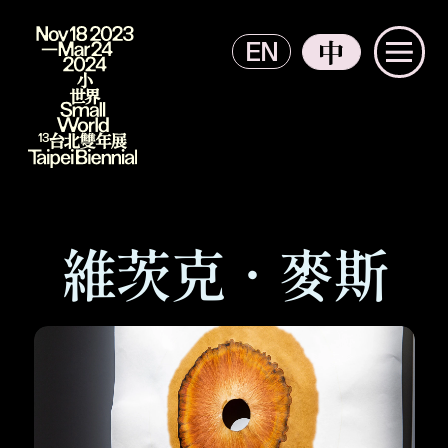
EN
中
主選單
2023 臺北雙年展
維茨克．麥斯
The Context from 參與者