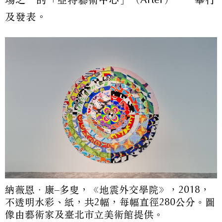
及發表。
納薇恩．康–多叟，《地震外交學院》，2018，
不透明水彩、紙，共2幅，每幅直徑280公分。圖
像由藝術家及臺北市立美術館提供。