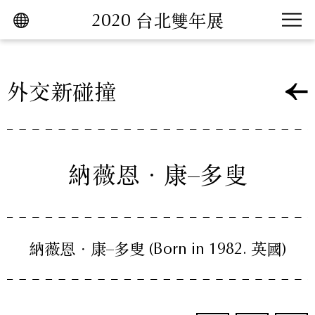
2020 台北雙年展
跳到主要內容區塊
外交新碰撞
納薇恩．康–多叟
納薇恩．康–多叟
(Born in 1982. 英國)