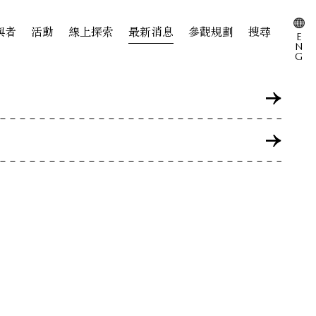
與者
活動
線上探索
最新消息
參觀規劃
搜尋
E
N
G