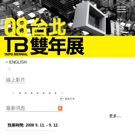
:::
ENGLISH
:::
線上影片
＜
●
●
●
●
●
●
●
＞
最新消息
更多
預展時間: 2008 9. 11. - 9. 12.