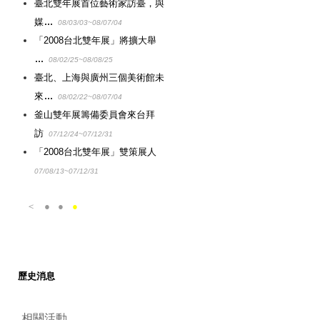
臺北雙年展首位藝術家訪臺，與
媒
08/03/03~08/07/04
「2008台北雙年展」將擴大舉
08/02/25~08/08/25
臺北、上海與廣州三個美術館未
來
08/02/22~08/07/04
釜山雙年展籌備委員會來台拜
訪
07/12/24~07/12/31
「2008台北雙年展」雙策展人
07/08/13~07/12/31
＜
●
●
●
歷史消息
相關活動