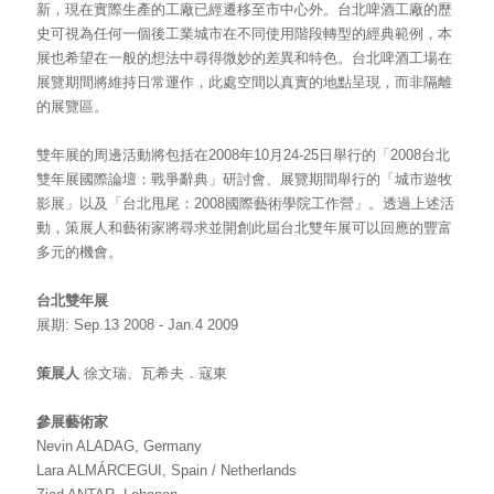
新，現在實際生產的工廠已經遷移至市中心外。台北啤酒工廠的歷
史可視為任何一個後工業城市在不同使用階段轉型的經典範例，本
展也希望在一般的想法中尋得微妙的差異和特色。台北啤酒工場在
展覽期間將維持日常運作，此處空間以真實的地點呈現，而非隔離
的展覽區。
雙年展的周邊活動將包括在
2008年10月24-25日舉行的「2008台北
雙年展國際論壇：戰爭辭典」研討會、展覽期間舉行的「城市遊牧
影展」以及「台北甩尾：2008國際藝術學院工作營」。透過上述活
動，策展人和藝術家將尋求並開創此屆台北雙年展可以回應的豐富
多元的機會。
台北雙年展
展期: Sep.13 2008 - Jan.4 2009
策展人
徐文瑞、瓦希夫．寇東
參展藝術家
Nevin ALADAG, Germany
Lara ALMÁRCEGUI, Spain / Netherlands