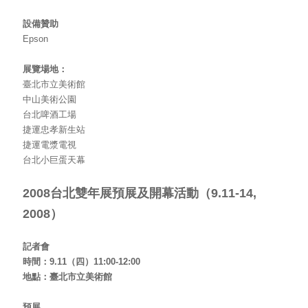
設備贊助
Epson
展覽場地：
臺北市立美術館
中山美術公園
台北啤酒工場
捷運忠孝新生站
捷運電漿電視
台北小巨蛋天幕
2008
台北雙年展
預展及開幕活動（
9.11-14,
2008
）
記者會
時間：9.11（四）11:00-12:00
地點：臺北市立美術館
預展