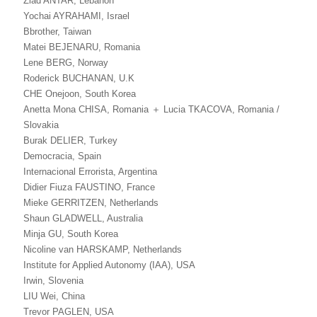
Ziad ANTAR, Lebanon
Yochai AYRAHAMI, Israel
Bbrother, Taiwan
Matei BEJENARU, Romania
Lene BERG, Norway
Roderick BUCHANAN, U.K
CHE Onejoon, South Korea
Anetta Mona CHISA, Romania ＋ Lucia TKACOVA, Romania /
Slovakia
Burak DELIER, Turkey
Democracia, Spain
Internacional Errorista, Argentina
Didier Fiuza FAUSTINO, France
Mieke GERRITZEN, Netherlands
Shaun GLADWELL, Australia
Minja GU, South Korea
Nicoline van HARSKAMP, Netherlands
Institute for Applied Autonomy (IAA), USA
Irwin, Slovenia
LIU Wei, China
Trevor PAGLEN, USA