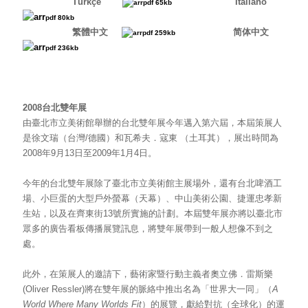
Türkçe
Italiano
pdf 65kb
pdf 80kb
繁體中文
简体中文
pdf 259kb
pdf 236kb
2008
台北雙年展
由臺北市立美術館舉辦的台北雙年展今年邁入第六屆，本屆策展人
是徐文瑞（台灣
/德國）和瓦希夫．寇東 （土耳其），展出時間為
2008年9月13日至2009年1月4日。
今年的台北雙年展除了臺北市立美術館主展場外，還有台北啤酒工
場、小巨蛋的大型戶外螢幕（天幕）、中山美術公園、捷運忠孝新
生站，以及在齊東街
13號所實施的計劃。本屆雙年展亦將以臺北市
眾多的廣告看板傳播展覽訊息，將雙年展帶到一般人想像不到之
處。
此外，在策展人的邀請下，藝術家暨行動主義者奧立佛．雷斯樂
(Oliver Ressler)將在雙年展的脈絡中推出名為「世界大一同」（
A
World Where Many Worlds Fit
）的展覽，獻給對抗（全球化）的運