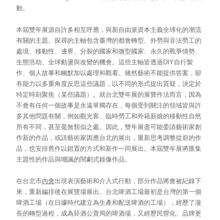
動。
本屆雙年展源自許多相互呼應，與新自由派資本主義全球化的潮流
有關的主題。探尋的主軸包含臺灣的都會轉型、外勞與非法勞工的
處境、移動性、邊界、分裂的國家和微型國家、永久的戰爭情勢、
生態浩劫、全球動盪與改變的機會。這些主軸皆透過
DIY自行製
作、個人故事和幽默加以處理和觀看。雖然藝術不能提供答案，卻
有能力以多重角度反思這些議題，以不同的形式提出質疑，決定於
特定時刻聚焦（某些議題）。就台北雙年展的展覽作法而言，因為
不會有任何一個故事是永遠單獨存在，每個受到關注的領域皆與許
多其他問題有關，例如觀光客、臨時勞工和外籍新娘的移動性自然
所有不同，甚至毫無類似之處。因此，雙年展盡可能委請藝術家創
作新的作品，或請藝術家因應台北的展出，重新思考調整從前的作
品，也安排舊作以錯置的方式和新作一同展出。本屆雙年展將匯集
主題性的作品與嘲諷的鬧劇式錄像作品。
在台北市
內會
出現表演藝術和介入式行動，部分作品將會被紀錄下
來，重新編排後在展覽場展出。台北啤酒工場最初是台灣的第一個
啤酒工場（在日據時代建立為生產和配送啤酒的工場），經歷了漫
長的轉型過程，成為菸酒公賣局的啤酒場，又經歷民營化、品牌更