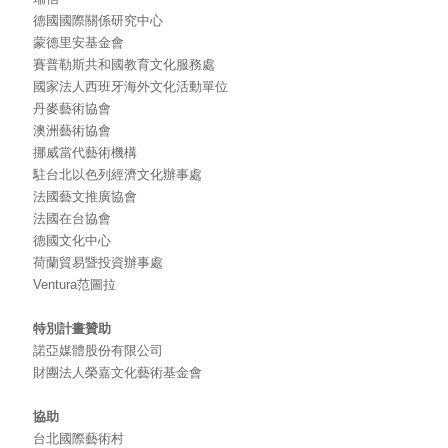
德國國際關係研究中心
蒙德里安基金會
賽普勒斯共和國教育文化服務處
國家法人西班牙海外文化活動單位
丹麥藝術協會
澳洲藝術協會
挪威當代藝術機構
駐台北以色列經濟文化辦事處
法國藝文推廣協會
法國在台協會
德國文化中心
荷蘭貿易暨投資辦事處
Ventura范圖拉
特別計畫贊助
諾亞媒體股份有限公司
財團法人榮嘉文化藝術基金會
協助
台北國際藝術村