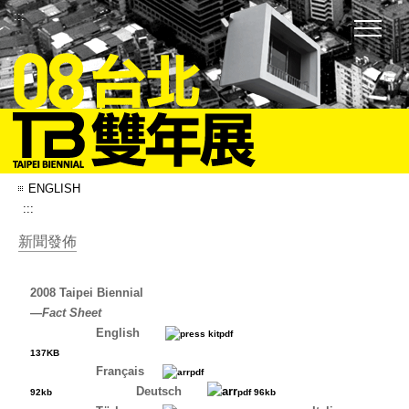
:::
ENGLISH
:::
新聞發佈
2008 Taipei Biennial
—
Fact Sheet
English
pdf
137
KB
Français
pdf
Deutsch
92kb
pdf 96kb