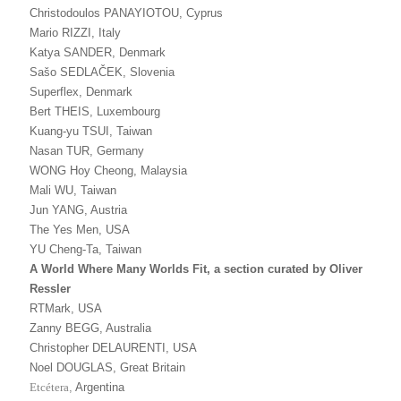
Christodoulos PANAYIOTOU, Cyprus
Mario RIZZI, Italy
Katya SANDER, Denmark
Sašo SEDLAČEK, Slovenia
Superflex, Denmark
Bert THEIS, Luxembourg
Kuang-yu TSUI, Taiwan
Nasan TUR, Germany
WONG Hoy Cheong, Malaysia
Mali WU, Taiwan
Jun YANG, Austria
The Yes Men, USA
YU Cheng-Ta, Taiwan
A World Where Many Worlds Fit, a section curated by Oliver
Ressler
RTMark, USA
Zanny BEGG, Australia
Christopher DELAURENTI, USA
Noel DOUGLAS, Great Britain
Etc
é
tera
,
Argentina