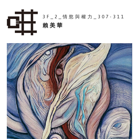
3F_2_情慾與權力_307-311
賴美華