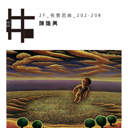
2F_視覺思維_202-208
陳隆興