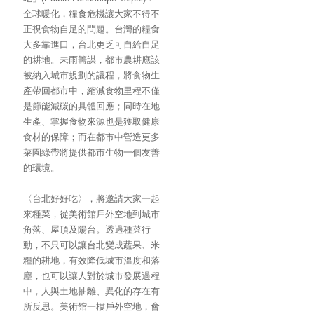
全球暖化，糧食危機讓大家不得不
正視食物自足的問題。台灣的糧食
大多靠進口，台北更乏可自給自足
的耕地。未雨籌謀，都市農耕應該
被納入城市規劃的議程，將食物生
產帶回都市中，縮減食物里程不僅
是節能減碳的具體回應；同時在地
生產、掌握食物來源也是獲取健康
食材的保障；而在都市中營造更多
菜園綠帶將提供都市生物一個友善
的環境。
〈台北好好吃〉，將邀請大家一起
來種菜，從美術館戶外空地到城市
角落、屋頂及陽台。透過種菜行
動，不只可以讓台北變成蔬果、米
糧的耕地，有效降低城市溫度和落
塵，也可以讓人對於城市發展過程
中，人與土地抽離、異化的存在有
所反思。美術館一樓戶外空地，會