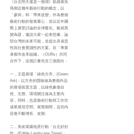
《台北明天還是一個湖》延續著吳
瑪悧近幾年藝術行動的概念，以
「參與」和「帶來改變」作為整個
藝術行動的發展重心，並以近年國
際上廣受討論的全球暖化、氣候異
變為題，邀請大家一起來想像、論
辯台灣的未來可能，並提出具省思
性與社會實踐性的方案。在「專業
者都市改革組織」（OURs）共同
合作下，這個計畫包含三個面向：
一，主題展場「綠色方舟」(Green
Ark)：以方舟的隱喻做為整個作品
的展場裝置主題，以綠色象徵自
然、生態、環境關注做為主要內
容，同時，也是藝術行動與工作坊
成果展現空間。展覽期間，這些內
容會不斷增長、改變。
二，
美術菜園地景行動「台北好好
吃」
(Edible Landscape Taipei)：