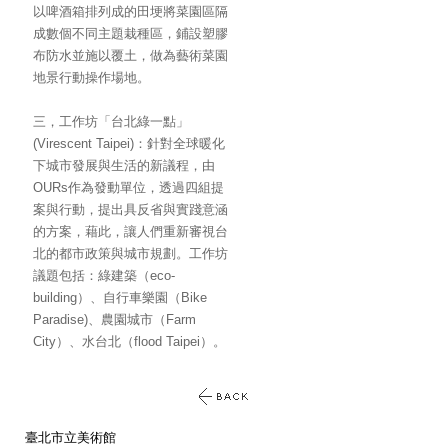
以啤酒箱排列成的田埂將菜園區隔
成數個不同主題栽種區，鋪設塑膠
布防水並施以覆土，做為藝術菜園
地景行動操作場地。
三，工作坊「
台北綠一點」
(Virescent Taipei)：針對全球暖化
下城市發展與生活的新議程，由
OURs作為發動單位，透過四組提
案與行動，提出具反省與實踐意涵
的方案，藉此，讓人們重新審視台
北的都市政策與城市規劃。工作坊
議題包括：綠建築（eco-
building）、自行車樂園（Bike
Paradise)、農園城市（Farm
City）、水台北（flood Taipei）。
臺北市立美術館