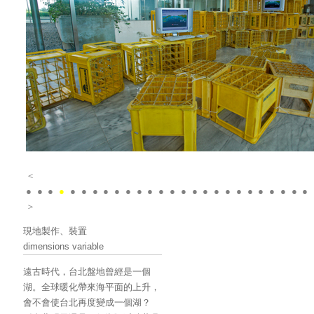
＜
●
●
●
●
●
●
●
●
●
●
●
●
●
●
●
●
●
●
●
●
●
●
●
●
●
●
＞
現地製作、裝置
dimensions variable
遠古時代，台北盤地曾經是一個
湖。全球暖化帶來海平面的上升，
會不會使台北再度變成一個湖？